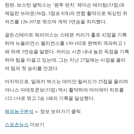
한편, 보스턴 셀틱스는 ‘원투 펀치’ 제이슨 테이텀(33점)과
제일런 브라운(36점, 3점슛 8개)의 연합 활약으로 워싱턴 위
저즈를 126-107로 꺾으며 개막 3연승을 차지했다.
골든스테이트 워리어스는 스테픈 커리가 홀로 42점을 기록
하며 뉴올리언스 펠리컨스를 130-102로 완벽히 격파하고 1
패 뒤에 3연승을 달렸다. 커리는 시즌 내내 높은 득점을 기록
하며 팀을 이끌고 있는데, 그는 지난 27일에는 41점을 올리
며 팀의 첫 승리를 안겼다.
마지막으로, 밀워키 벅스는 데미안 릴러드가 25점을 올리며
야니스 아데토쿤보(33점) 역시 활약하여 마이애미 히트를
122-114로 꺾고 2승 1패의 기록을 달성했다.
해외농구분석
<- 정보 보러가기 클릭
스포츠뉴스
더보기