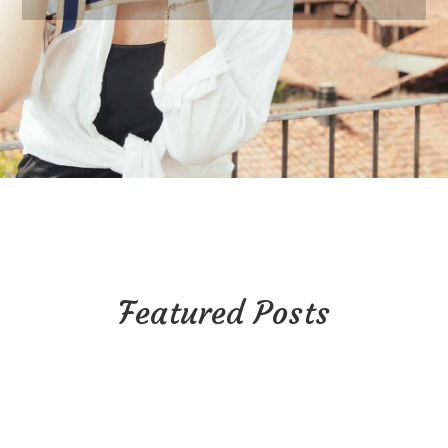
Featured Posts