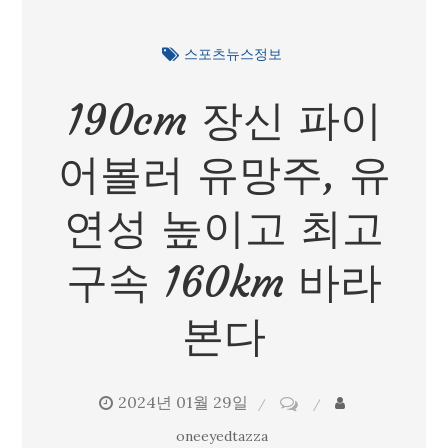
개
도
스포츠뉴스정보
못
받
190cm 장신 파이
았
다
어볼러 유망주, 유
연성 높이고 최고
구속 160km 바라
본다
2024년 01월 29일
on
190cm
oneeyedtazza