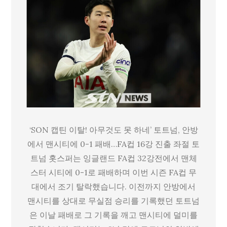
이
탈!
아
무
것
도
못
하
네’
‘SON 캡틴 이탈! 아무것도 못 하네’ 토트넘, 안방
토
에서 맨시티에 0-1 패배…FA컵 16강 진출 좌절 토
트
트넘 홋스퍼는 잉글랜드 FA컵 32강전에서 맨체
넘,
스터 시티에 0-1로 패배하며 이번 시즌 FA컵 무
안
대에서 조기 탈락했습니다. 이전까지 안방에서
방
맨시티를 상대로 무실점 승리를 기록했던 토트넘
에
은 이날 패배로 그 기록을 깨고 맨시티에 덜미를
서