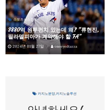
스포츠뉴스정보
3880억 원투펀치 있는데 왜? “류현진,
필라델피아가 계약해야 할 FA”
2024년 01월 27일
oneeyedtazza
카지노분양
카지노솔루션
안녕하세요!