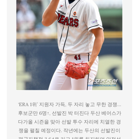
득,
두
자
리
놓
고
무
한
경
쟁…
후
보
‘ERA 1위’ 지원자 가득, 두 자리 놓고 무한 경쟁…
군
후보군만 6명↑, 선발진 박 터진다 두산 베어스가
만
다가올 시즌을 맞아 선발 투수 자리에 치열한 경
6
쟁을 펼칠 예정이다. 작년에는 두산의 선발진이
명
평균자책점 3.64로 리그 1위를 차지하며 안정성