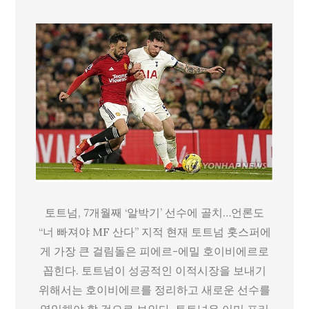
트
넘,
7
개
월
째
‘알
박
기’
선
수
토트넘, 7개월째 ‘알박기’ 선수에 골치…언론도
에
“너 빠져야 MF 산다” 지적 현재 토트넘 홋스퍼에
골
게 가장 큰 걸림돌은 피에르-에밀 호이비에르로
치…
꼽힌다. 토트넘이 성공적인 이적시장을 보내기
언
위해서는 호이비에르를 정리하고 새로운 선수를
론