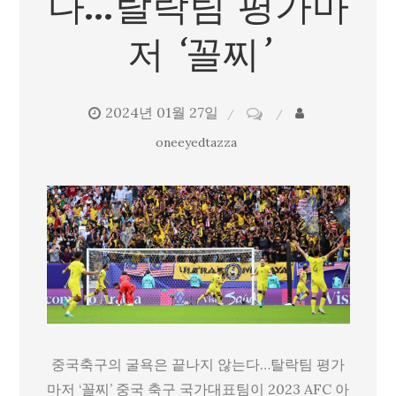
다…탈락팀 평가마
저 ‘꼴찌’
2024년 01월 27일
on
중
oneeyedtazza
국
축
구
의
굴
욕
은
끝
나
중국축구의 굴욕은 끝나지 않는다…탈락팀 평가
지
마저 ‘꼴찌’ 중국 축구 국가대표팀이 2023 AFC 아