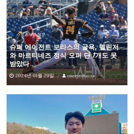
스포츠뉴스정보
슈퍼 에이전트 보라스의 굴욕, 벨린저
와 마르티네즈 정식 오퍼 단 1개도 못
받았다
2024년 01월 29일
oneeyedtazza