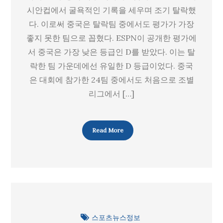
않
시안컵에서 굴욕적인 기록을 세우며 조기 탈락했
는
다. 이로써 중국은 탈락팀 중에서도 평가가 가장
다…
좋지 못한 팀으로 꼽혔다. ESPN이 공개한 평가에
탈
서 중국은 가장 낮은 등급인 D를 받았다. 이는 탈
락
락한 팀 가운데에선 유일한 D 등급이었다. 중국
팀
은 대회에 참가한 24팀 중에서도 처음으로 조별
평
리그에서 […]
가
마
Read More
저
‘꼴
찌’
스포츠뉴스정보