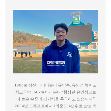
장
신
파
이
어
볼
러
유
망
주,
유
연
190cm 장신 파이어볼러 유망주, 유연성 높이고
성
최고구속 160km 바라본다 “향상된 유연성으로
높
더 높은 수준의 경기력을 추구하고 있습니다.”
이
2024년 드래프트에서 1라운드 4순위로 삼성 라
고