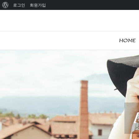
워
로그인
회원가입
Skip
드
to
프
content
레
HOME
스
정
보