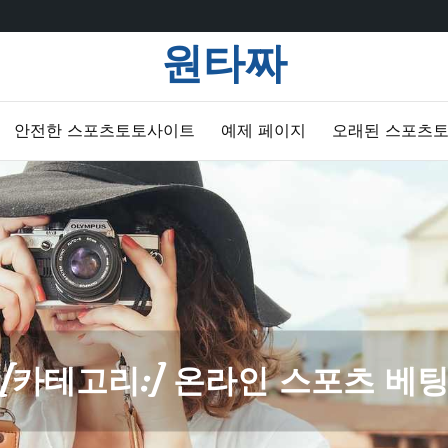
원타짜
안전한 스포츠토토사이트
예제 페이지
오래된 스포츠
[카테고리:]
온라인 스포츠 베