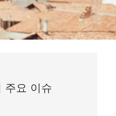
점 주요 이슈