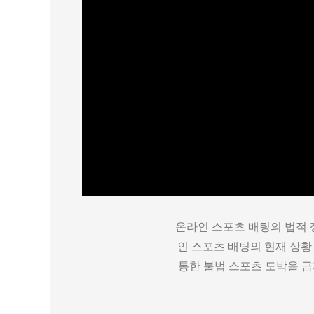
온라인 스포츠 배팅의 법적 
인 스포츠 배팅의 현재 상황
통한 불법 스포츠 도박을 금