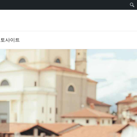
토토사이트
팅