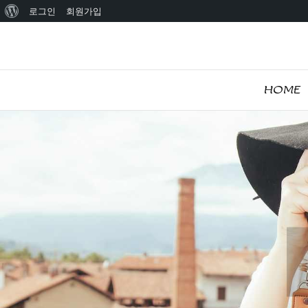
워
로그인
회원가입
Skip
드
to
프
content
레
HOME
스
정
보