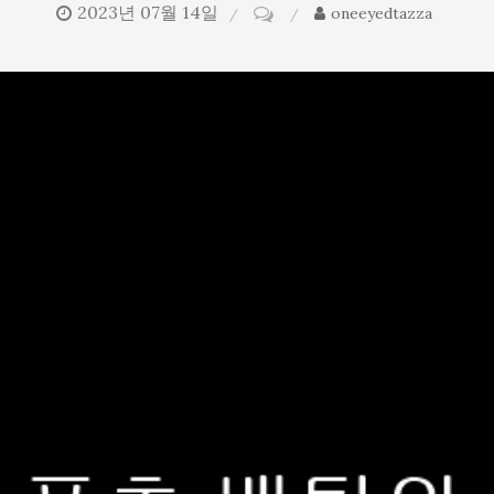
2023년 07월 14일
on
oneeyedtazza
70.
온
라
인
스
포
츠
배
팅
의
법
적
쟁
점
주