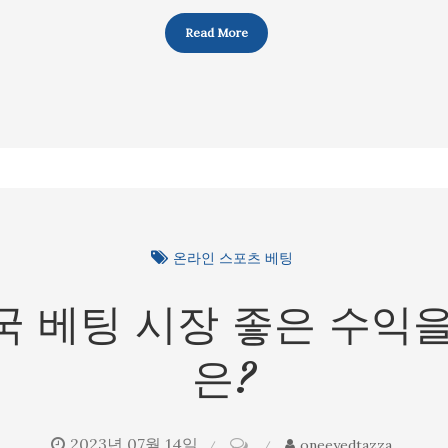
Read More
온라인 스포츠 베팅
국 베팅 시장 좋은 수익
은?
2023년 07월 14일
on
oneeyedtazza