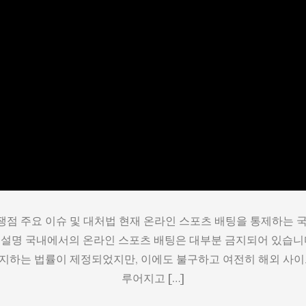
쟁점 주요 이슈 및 대처법 현재 온라인 스포츠 배팅을 통제하는 
 설명 국내에서의 온라인 스포츠 배팅은 대부분 금지되어 있습니다
지하는 법률이 제정되었지만, 이에도 불구하고 여전히 해외 사이
루어지고 […]