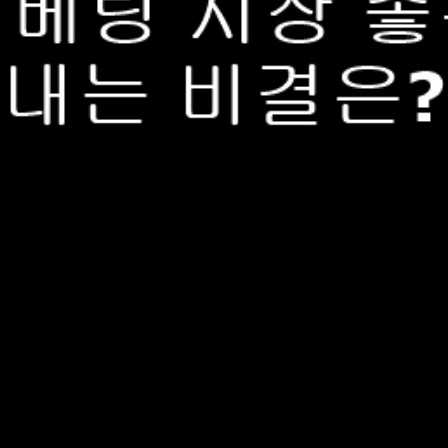
비
결
은?