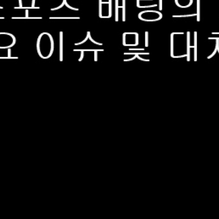
요
이
슈
및
대
처
법