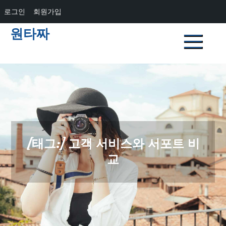
로그인
회원가입
Skip
원타짜
to
content
[태그:]
고객 서비스와 서포트 비
교