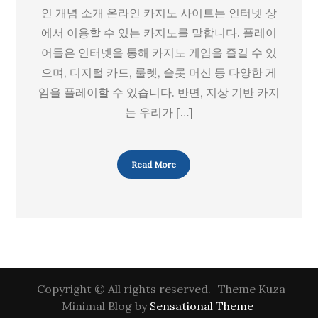
인 개념 소개 온라인 카지노 사이트는 인터넷 상
사
에서 이용할 수 있는 카지노를 말합니다. 플레이
이
어들은 인터넷을 통해 카지노 게임을 즐길 수 있
트
으며, 디지털 카드, 룰렛, 슬롯 머신 등 다양한 게
임을 플레이할 수 있습니다. 반면, 지상 기반 카지
는 우리가 […]
Read More
Copyright © All rights reserved.
Theme Kuza
Minimal Blog by
Sensational Theme