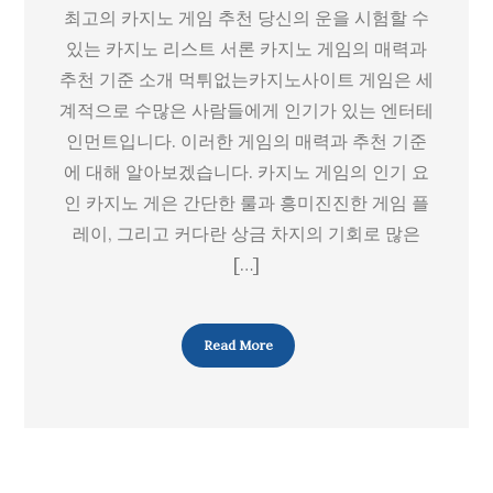
최고의 카지노 게임 추천 당신의 운을 시험할 수
시
있는 카지노 리스트 서론 카지노 게임의 매력과
험
추천 기준 소개 먹튀없는카지노사이트 게임은 세
할
계적으로 수많은 사람들에게 인기가 있는 엔터테
수
인먼트입니다. 이러한 게임의 매력과 추천 기준
있
에 대해 알아보겠습니다. 카지노 게임의 인기 요
는
인 카지노 게은 간단한 룰과 흥미진진한 게임 플
카
레이, 그리고 커다란 상금 차지의 기회로 많은
지
[…]
노
리
스
Read More
트