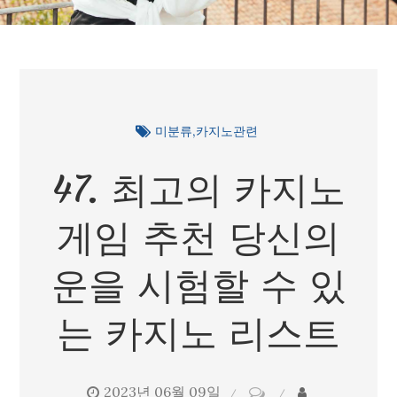
미분류
카지노관련
47. 최고의 카지노
게임 추천 당신의
운을 시험할 수 있
는 카지노 리스트
2023년 06월 09일
on