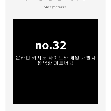
32.
oneeyedtazza
온
라
인
카
지
노
사
이
트
와
게
임
개
발
자