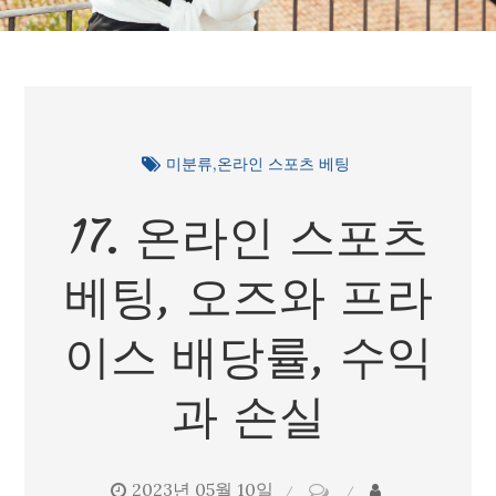
미분류
온라인 스포츠 베팅
17. 온라인 스포츠
베팅, 오즈와 프라
이스 배당률, 수익
과 손실
2023년 05월 10일
on