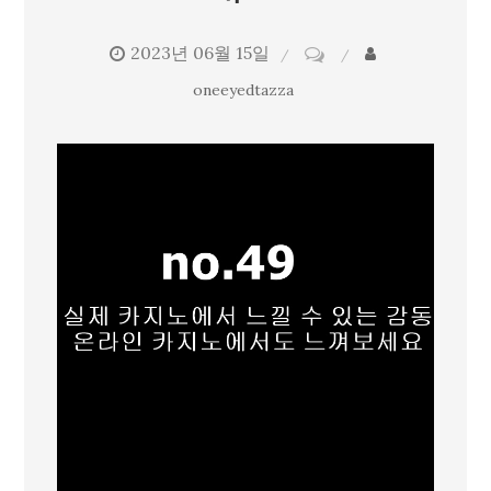
2023년 06월 15일
on
49.
oneeyedtazza
실
제
카
지
노
에
서
느
낄
수
있
는
감