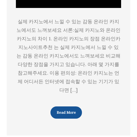
동
온
실제 카지노에서 느낄 수 있는 감동 온라인 카지
라
노에서도 느껴보세요 서론:실제 카지노와 온라인
인
카지노의 차이 1. 온라인 카지노의 장점 온라인카
카
지노사이트추천 는 실제 카지노에서 느낄 수 있
지
는 감동 온라인 카지노에서도 느껴보세요 비교해
노
다양한 장점을 가지고 있습니다. 아래 몇 가지를
에
참고해주세요. 이용 편의성: 온라인 카지노는 언
서
제 어디서든 인터넷에 접속할 수 있는 기기가 있
도
다면 […]
느
껴
보
Read More
세
요