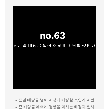
즌
말
배
당
금
벌
이
어
떻
게
베
팅
할
것
시즌말 배당금 벌이 어떻게 베팅할 것인가 이번
인
시즌 배당금 예측에 영향을 미치는 배경과 현시
가