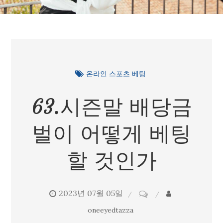
온라인 스포츠 베팅
63.시즌말 배당금
벌이 어떻게 베팅
할 것인가
2023년 07월 05일
on
63.
oneeyedtazza
시