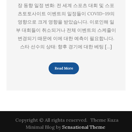
장 동향 일정 변화: 전 세계 스포츠 대회 및 스포
츠토토사이트 이벤트의 일정들이 COVID-19의
영향으로 크게 영향을 받았습니다. 이로인해 일
부 대회들이 취소되거나 전체 이벤트의 스케줄이
변경되기 때문에 이에 대한 예측이 필요합니다.
스타 선수의 상태: 향후 경기에 대한 베팅 […]
Read More
Copyright © All rights reserved.
Theme Kuza
Minimal Blog by
Sensational Theme