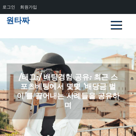
로그인
회원가입
Skip
원타짜
to
content
[태그:]
배팅경험 공유: 최근 스
포츠베팅에서 몇몇 ‘배당금 벌
이’를 끌어내는 사례들을 공유하
며