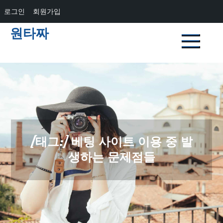
로그인
회원가입
Skip
원타짜
to
content
[태그:]
베팅 사이트 이용 중 발
생하는 문제점들