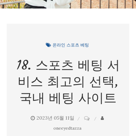
온라인 스포츠 베팅
18. 스포츠 베팅 서
비스 최고의 선택,
국내 베팅 사이트
2023년 05월 11일
on
18.
oneeyedtazza
스