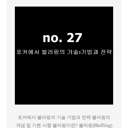
커
에
서
블
러
핑
의
기
술
기
법
과
전
략
포커에서 블러핑의 기술 기법과 전략 블러핑의
개념 및 기본 사항 블러핑이란? 블러핑(Bluffing)