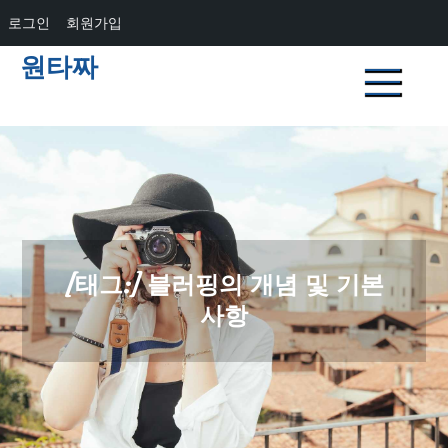
로그인
회원가입
Skip
원타짜
to
content
[태그:]
블러핑의 개념 및 기본
사항