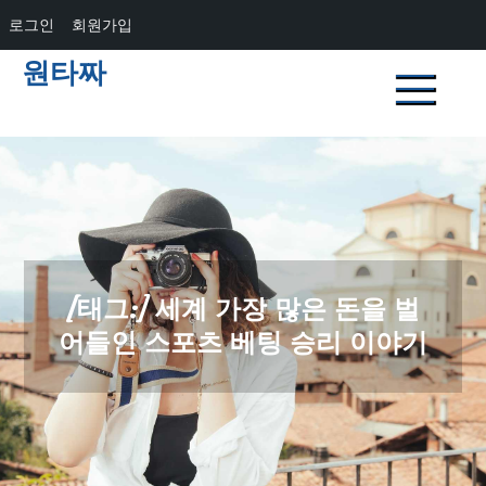
로그인
회원가입
Skip
원타짜
to
content
[태그:]
세계 가장 많은 돈을 벌
어들인 스포츠 베팅 승리 이야기