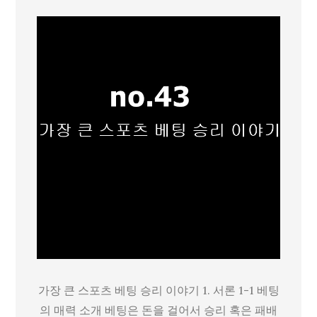
장
큰
스
포
츠
베
팅
승
리
이
야
기
가장 큰 스포츠 베팅 승리 이야기 1. 서론 1-1 베팅
의 매력 소개 베팅은 돈을 걸어서 승리 혹은 패배