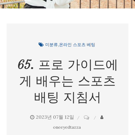
미분류
온라인 스포츠 베팅
65. 프로 가이드에
게 배우는 스포츠
배팅 지침서
2023년 07월 12일
on
65.
oneeyedtazza
프