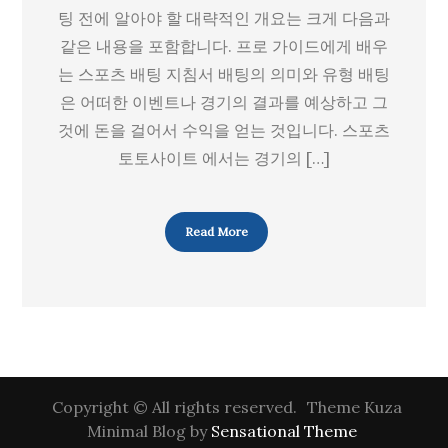
팅 전에 알아야 할 대략적인 개요는 크게 다음과
서
같은 내용을 포함합니다. 프로 가이드에게 배우
는 스포츠 배팅 지침서 배팅의 의미와 유형 배팅
은 어떠한 이벤트나 경기의 결과를 예상하고 그
것에 돈을 걸어서 수익을 얻는 것입니다. 스포츠
토토사이트 에서는 경기의 […]
Read More
Copyright © All rights reserved.
Theme Kuza
Minimal Blog by
Sensational Theme