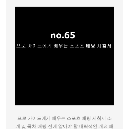
로
가
이
드
에
게
배
우
는
스
포
츠
배
팅
프로 가이드에게 배우는 스포츠 배팅 지침서 소
지
개 및 목차 배팅 전에 알아야 할 대략적인 개요 배
침