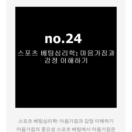
포
츠
베
팅
심
리
학:
마
음
가
짐
과
감
정
스포츠 베팅심리학: 마음가짐과 감정 이해하기
이
마음가짐의 중요성 스포츠 베팅에서 마음가짐은
해