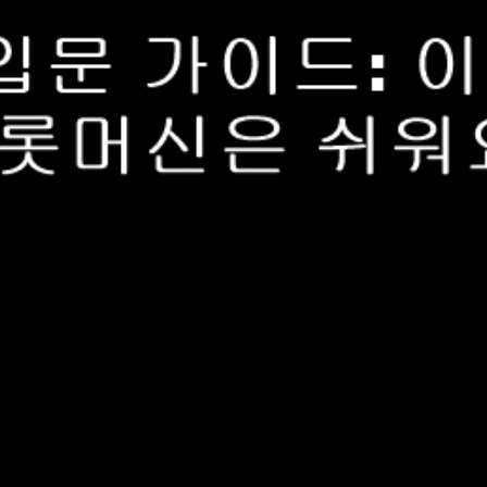
슬
롯
머
신
은
쉬
워
요