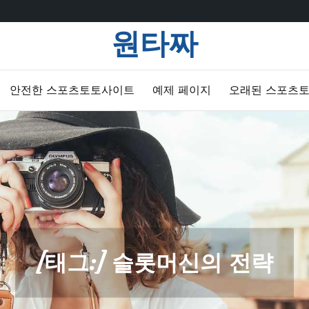
원타짜
안전한 스포츠토토사이트
예제 페이지
오래된 스포츠
[태그:]
슬롯머신의 전략