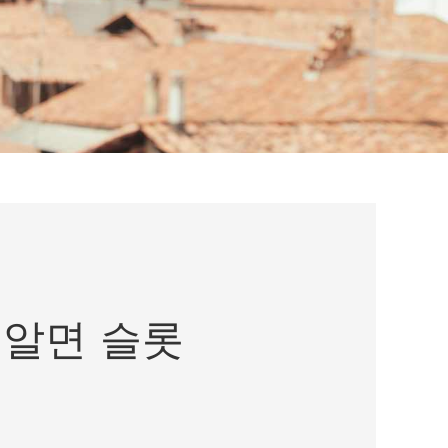
 알면 슬롯