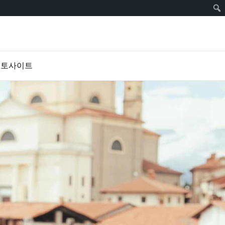
토토사이트