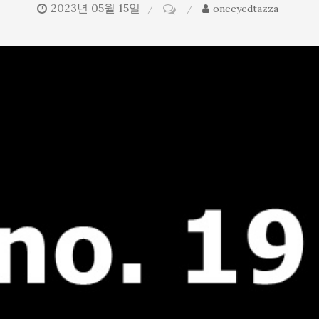
2023년 05월 15일
on
oneeyedtazza
19.
슬
롯
머
신
입
문
가
이
드:
이
것
만
알
면