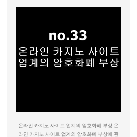
라
인
카
지
노
사
이
트
업
계
의
암
호
화
온라인 카지노 사이트 업계의 암호화폐 부상 온
폐
라인 카지노 사이트 업계의 암호화폐 부상에 관
부