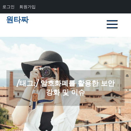
로그인
회원가입
Skip
원타짜
to
content
[태그:]
암호화폐를 활용한 보안
강화 및 이슈