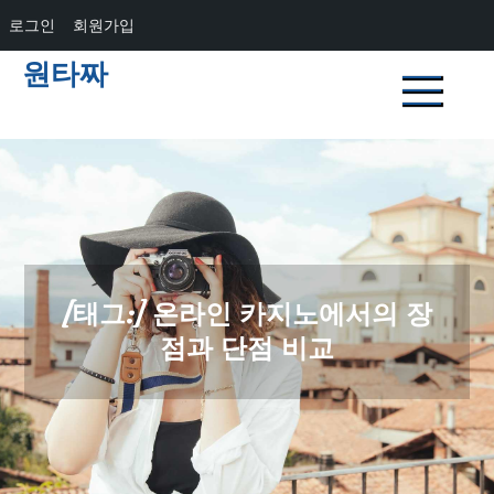
로그인
회원가입
Skip
원타짜
to
content
[태그:]
온라인 카지노에서의 장
점과 단점 비교