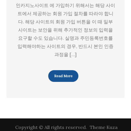
인카지노사이트 에 가입하기 위해서는 해당 사이
트에서 제공하는 회원 가입 절차를 따라야 합니
다. 해당 사이트의 회원 가입 버튼을 이 때 일부
사이트는 보안을 위해 추가적인 정보의 입력을
요구할 수도 있습니다. 실명과 주민등록번호를
입력해야하는 사이트의 경우, 반드시 본인 인증
과정을 […]
Read More
Copyright © All rights reserved.
Theme Kuza