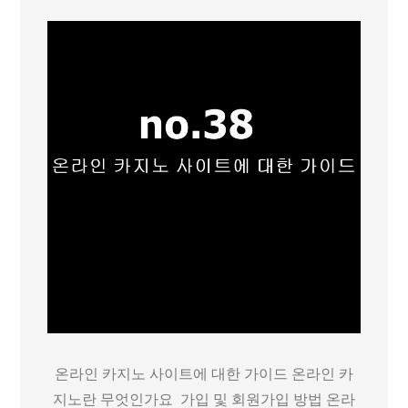
라
인
카
지
노
사
이
트
에
대
한
가
이
드
온라인 카지노 사이트에 대한 가이드 온라인 카
지노란 무엇인가요 가입 및 회원가입 방법 온라