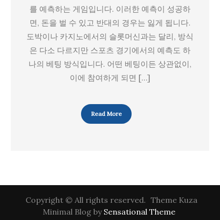
를 예측하는 게임입니다. 이러한 예측이 성공하
면, 돈을 벌 수 있고 반대의 경우는 잃게 됩니다.
도박이나 카지노에서의 슬롯머신과는 달리, 방식
은 다소 다르지만 스포츠 경기에서의 예측도 하
나의 베팅 방식입니다. 어떤 베팅이든 상관없이,
이에 참여하게 되면 […]
Read More
Copyright © All rights reserved.
Theme Kuza
Minimal Blog by
Sensational Theme