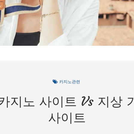
카지노관련
 카지노 사이트 Vs 지상
사이트