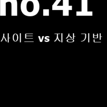
카
지
노
사
이
트