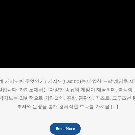
 카지노란 무엇인가? 카지노(Casino)는 다양한 도박 게임을 제
입니다. 카지노에서는 다양한 종류의 게임이 제공되며, 블랙잭, 
카지노는 일반적으로 지하철역, 공항, 관광지, 리조트, 크루즈선
투자와 운영을 통해 경제적인 효과를 가져올 […]
Read More