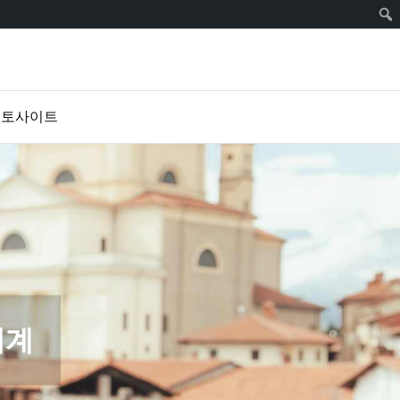
토토사이트
세계