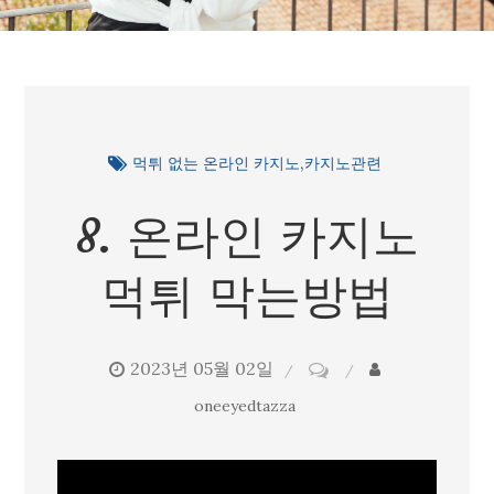
먹튀 없는 온라인 카지노
카지노관련
8. 온라인 카지노
먹튀 막는방법
2023년 05월 02일
on
8.
oneeyedtazza
온
라
인