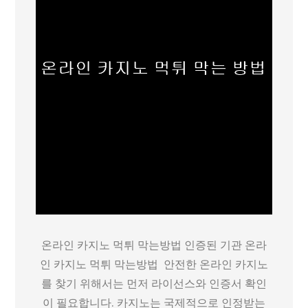
카
지
노
먹
튀
막
는
방
법
온라인 카지노 먹튀 막는방법 인증된 기관 온라
인 카지노 먹튀 막는방법 안전한 온라인 카지노
를 찾기 위해서는 먼저 라이선스와 인증서 확인
이 필요합니다. 카지노는 국제적으로 인정받는