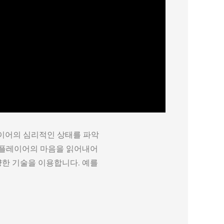
이어의 심리적인 상태를 파악
이 플레이어의 마음을 읽어내어
양한 기술을 이용합니다. 예를