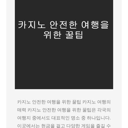
안
전
한
여
행
을
위
한
꿀
팁
카지노 안전한 여행을 위한 꿀팁 카지노 여행의
매력 카지노 안전한 여행을 위한 꿀팁은 각국의
여행지 중에서도 대표적인 명소 중 하나입니다.
이곳에서는 현금을 걸고 다양한 게임을 즐길 수