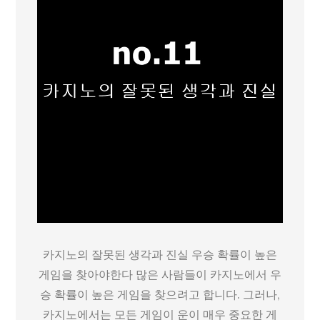
의
잘
못
된
생
각
과
진
실
카지노의 잘못된 생각과 진실 우승 확률이 높은
게임을 찾아야한다 많은 사람들이 카지노에서 우
승 확률이 높은 게임을 찾으려고 합니다. 그러나,
카지노에서는 모든 게임이 운이 매우 중요한 게