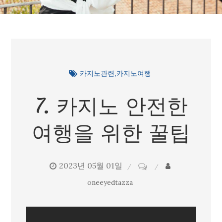
카지노관련
카지노여행
7. 카지노 안전한
여행을 위한 꿀팁
2023년 05월 01일
on
7.
oneeyedtazza
카
지
노