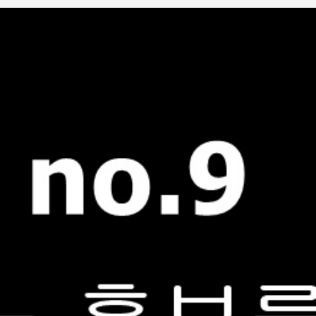
카
지
노
홍
보
를
위
한
전
략
과
주
의
사
항