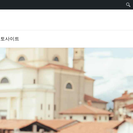
토토사이트