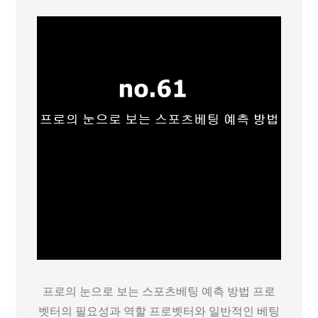
로
의
눈
으
로
보
는
스
포
츠
베
팅
예
측
프로의 눈으로 보는 스포츠베팅 예측 방법 프로
방
벳터의 필요성과 역할 프로벳터와 일반적인 베팅
법