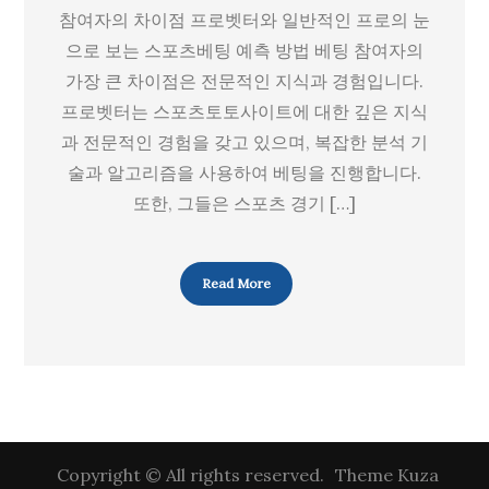
참여자의 차이점 프로벳터와 일반적인 프로의 눈
으로 보는 스포츠베팅 예측 방법 베팅 참여자의
가장 큰 차이점은 전문적인 지식과 경험입니다.
프로벳터는 스포츠토토사이트에 대한 깊은 지식
과 전문적인 경험을 갖고 있으며, 복잡한 분석 기
술과 알고리즘을 사용하여 베팅을 진행합니다.
또한, 그들은 스포츠 경기 […]
Read More
Copyright © All rights reserved.
Theme Kuza