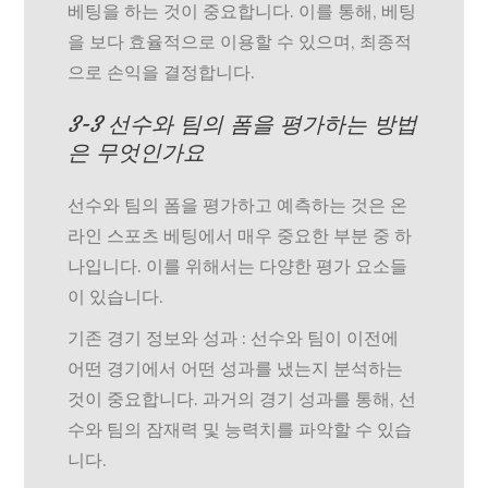
베팅을 하는 것이 중요합니다. 이를 통해, 베팅
을 보다 효율적으로 이용할 수 있으며, 최종적
으로 손익을 결정합니다.
3-3 선수와 팀의 폼을 평가하는 방법
은 무엇인가요
선수와 팀의 폼을 평가하고 예측하는 것은 온
라인 스포츠 베팅에서 매우 중요한 부분 중 하
나입니다. 이를 위해서는 다양한 평가 요소들
이 있습니다.
기존 경기 정보와 성과 : 선수와 팀이 이전에
어떤 경기에서 어떤 성과를 냈는지 분석하는
것이 중요합니다. 과거의 경기 성과를 통해, 선
수와 팀의 잠재력 및 능력치를 파악할 수 있습
니다.