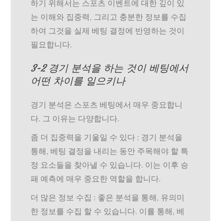
하기 위해서는 스포츠 이벤트에 대한 깊이 있
는 이해와 집중력, 그리고 충분한 정보를 수집
하여 그것을 실제 베팅 결정에 반영하는 것이
필요합니다.
3-2 경기 분석을 하는 것이 베팅에서
어떤 차이를 일으키나
경기 분석은 스포츠 베팅에서 매우 중요합니
다. 그 이유는 다양합니다.
좀 더 집중력을 기울일 수 있다 : 경기 분석을
통해, 베팅 결정을 내리는 동안 주목해야 할 특
정 요소들을 찾아낼 수 있습니다. 이는 이후 승
패 예측에 매우 중요한 역할을 합니다.
더 많은 정보 수집 : 좋은 분석을 통해, 유의미
한 정보를 수집 할 수 있습니다. 이를 통해, 베