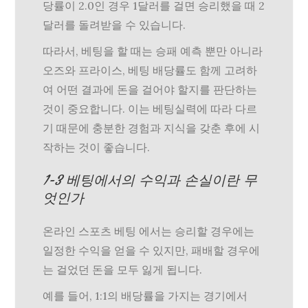
당률이 2.0인 경우 1달러를 걸면 승리했을 때 2
달러를 돌려받을 수 있습니다.
따라서, 베팅을 할 때는 승패 예측 뿐만 아니라
오즈와 프라이스, 베팅 배당률도 함께 고려하
여 어떤 결과에 돈을 걸어야 할지를 판단하는
것이 중요합니다. 이는 베팅실력에 따라 다르
기 때문에 충분한 경험과 지식을 갖춘 후에 시
작하는 것이 좋습니다.
1-3 베팅에서의 수익과 손실이란 무
엇인가
온라인 스포츠 베팅 에서는 승리할 경우에는
일정한 수익을 얻을 수 있지만, 패배할 경우에
는 걸었던 돈을 모두 잃게 됩니다.
예를 들어, 1:1의 배당률을 가지는 경기에서