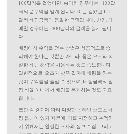
100달러를 걸었다면, 승리한 경우에는 +100달
러의 순수익을 얻게 됩니다. 이는 걸었던 100
달러 베팅금액과 동일한 금액입니다. 반면, 패
배할 경우에는 -100달러의 금액을 잃게 됩니
다.
베팅에서 수익을 얻는 방법은 성공적으로 승
리해야 한다는 것뿐만 아니라, 좋은 오즈와 적
절한 베팅 전략을 사용하는 것도 중요합니다.
일반적으로, 오즈가 낮은 결과에 베팅을 하는
것이 수익률을 높일 수 있으며, 베팅금액의 일
정 비율 이내에서 베팅을 통제하는 것도 중요
합니다.
또한 각 경기에 따라 다양한 온라인 스포츠 베
팅 옵션이 있기 때문에, 이를 지정하고 추적하
기 위해서는 일정한 조사와 정보 수집, 그리고