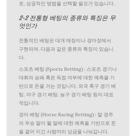
로, 성공적인 방법을 선택할 필요가 있습니다.
2-2 전통형 베팅의 종류와 특징은 무
엇인가
전통적인 베팅은 대개 매장이나 경마장에서
구현되며, 다음과 같은 종류와 특징이 있습니
다.
스포츠 베팅 (Sports Betting) : 스포츠 경기나
대회의 승패 혹은 득점 여부에 대한 예측을 기
반으로 돈을 거는 것입니다. 외국 축구 경기 베
팅, 야구 경기 베팅, 농구 경기 베팅 등이 대표
적입니다.
경마 베팅 (Horse Racing Betting) : 말 경주
의 우승 말이 될 말에 대한 예측을 기반으로 돈
을 걸어 이긴 사람끼리 상금을 나눠갑니다.