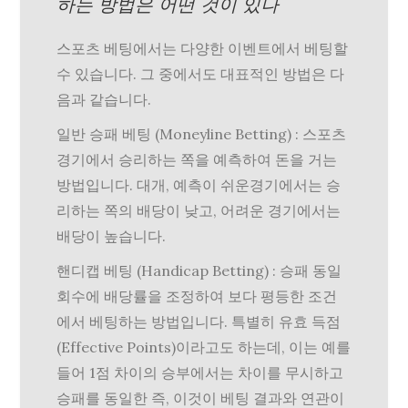
하는 방법은 어떤 것이 있나
스포츠 베팅에서는 다양한 이벤트에서 베팅할
수 있습니다. 그 중에서도 대표적인 방법은 다
음과 같습니다.
일반 승패 베팅 (Moneyline Betting) : 스포츠
경기에서 승리하는 쪽을 예측하여 돈을 거는
방법입니다. 대개, 예측이 쉬운경기에서는 승
리하는 쪽의 배당이 낮고, 어려운 경기에서는
배당이 높습니다.
핸디캡 베팅 (Handicap Betting) : 승패 동일
회수에 배당률을 조정하여 보다 평등한 조건
에서 베팅하는 방법입니다. 특별히 유효 득점
(Effective Points)이라고도 하는데, 이는 예를
들어 1점 차이의 승부에서는 차이를 무시하고
승패를 동일한 즉, 이것이 베팅 결과와 연관이