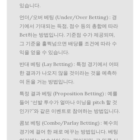
있습니다.
언더/오버 베팅 (Under/Over Betting) : 경
기에서 기대되는 득점, 점수 등의 총합에 따라
Bet하는 방법입니다. 기준점 수가 제공되며,
그 기준을 훌쩍넘으면 배당률 조건에 따라 수
익을 얻을 수 있습니다.
반대 베팅 (Lay Betting) : 특정 경기에서 어떠
한 결과가 나오지 않을 것이라는 것을 예측하
여 돈을 거는 방법입니다.
특정 결과 베팅 (Proposition Betting) : 예를
들어 “선발 투수가 얼마나 이닝을 pitch 할 것
인가?”와 같은 이벤트로 참여하는 방법입니다.
콤보 베팅 (Combo/Parlay Betting) : 복수의
경기에 걸어 한 패로 메꾸는 방법입니다. 베팅