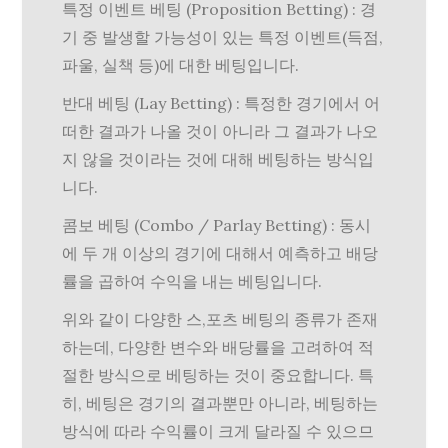
특정 이벤트 베팅 (Proposition Betting) : 경
기 중 발생할 가능성이 있는 특정 이벤트(득점,
파울, 실책 등)에 대한 베팅입니다.
반대 베팅 (Lay Betting) : 특정한 경기에서 어
떠한 결과가 나올 것이 아니라 그 결과가 나오
지 않을 것이라는 것에 대해 베팅하는 방식입
니다.
콤보 베팅 (Combo / Parlay Betting) : 동시
에 두 개 이상의 경기에 대해서 예측하고 배당
률을 곱하여 수익을 내는 베팅입니다.
위와 같이 다양한 스,포츠 베팅의 종류가 존재
하는데, 다양한 변수와 배당률을 고려하여 적
절한 방식으로 베팅하는 것이 중요합니다. 특
히, 베팅은 경기의 결과뿐만 아니라, 베팅하는
방식에 따라 수익률이 크게 달라질 수 있으므