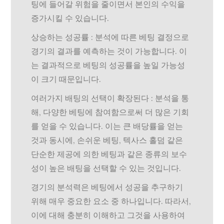
팅에 들어갈 위험을 줄이면서 본인의 수익을
증가시킬 수 있습니다.
상승하는 성공률 : 분석에 따른 베팅 결정으로
경기의 결과를 예측하는 것이 가능합니다. 이
는 결과적으로 베팅의 성공률을 높일 가능성
이 크기 때문입니다.
여러가지 배팅의 선택이 확장된다 : 분석을 통
해, 다양한 베팅에 참여함으로써 더 많은 기회
를 얻을 수 있습니다. 이는 큰 배당률을 얻는
것과 동시에, 손쉬운 베팅, 텍사스 홀덤 같은
단순한 제공에 의한 베팅과 같은 종류의 보수
성이 높은 배팅을 선택할 수 있는 것입니다.
경기의 분석력은 베팅에서 성공을 추구하기
위해 매우 중요한 요소 중 하나입니다. 따라서,
이에 대해 충분히 이해하고 그것을 사용하여