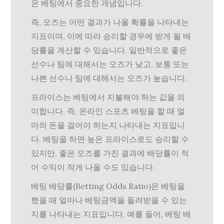
은 베팅에서 중요한 개념입니다.
즉, 오즈는 어떤 결과가 나올 확률을 나타내는
지표이며, 이에 따라 승리할 경우에 받게 될 배
당률을 계산할 수 있습니다. 일반적으로 좋은
선수나 팀에 대해서는 오즈가 낮고, 보통 또는
나쁜 선수나 팀에 대해서는 오즈가 높습니다.
프라이스는 베팅에서 지불해야 하는 값을 의
미합니다. 즉, 온라인 스포츠 베팅을 할 때 얼
마의 돈을 걸어야 하는지 나타내는 지표입니
다. 베팅을 하면 높은 프라이스로도 승리할 수
있지만, 좋은 오즈를 가진 결과에 배당률이 적
어 수익이 작게 나올 수도 있습니다.
베팅 배당률(Betting Odds Ratio)은 베팅을
했을 때 얼마나 베팅금액을 돌려받을 수 있는
지를 나타내는 지표입니다. 예를 들어, 베팅 배