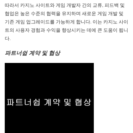
따라서 카지노 사이트와 게임 개발자 간의 교류, 피드백 및
협업은 높은 수준의 협력을 유지하며 새로운 게임 개발 및
기존 게임 업그레이드를 가능하게 합니다. 이는 카지노 사이
트의 사용자 경험과 수익을 향상시키는 데에 큰 도움이 됩니
다.
파트너쉽 계약 및 협상