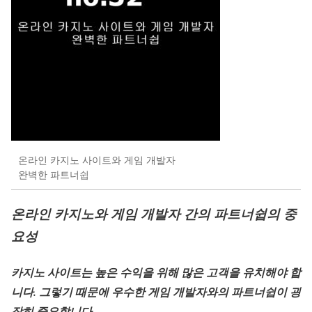
온라인 카지노 사이트와 게임 개발자
완벽한 파트너쉽
온라인 카지노와 게임 개발자 간의 파트너쉽의 중
요성
카지노 사이트는 높은 수익을 위해 많은 고객을 유치해야 합
니다. 그렇기 때문에 우수한 게임 개발자와의 파트너쉽이 굉
장히 중요합니다.