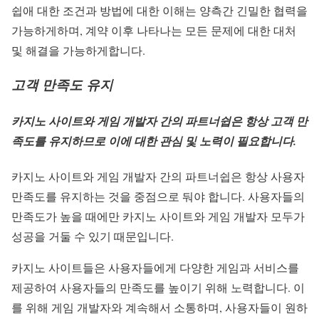
쉽애 대한 조건과 방법에 대한 이해는 양측간 긴밀한 협력을
가능하게하며, 계약 이후 나타나는 모든 문제에 대한 대처
및 해결을 가능하게합니다.
고객 만족도 유지
카지노 사이트와 게임 개발자 간의 파트너쉽은 항상 고객 만
족도를 유지하므로 이에 대한 관심 및 노력이 필요합니다.
카지노 사이트와 게임 개발자 간의 파트너쉽은 항상 사용자
만족도를 유지하는 것을 중점으로 둬야 합니다. 사용자들의
만족도가 높을 때에만 카지노 사이트와 게임 개발자 모두가
성공을 거둘 수 있기 때문입니다.
카지노 사이트들은 사용자들에게 다양한 게임과 서비스를
제공하여 사용자들의 만족도를 높이기 위해 노력합니다. 이
를 위해 게임 개발자와 계속해서 소통하며, 사용자들이 원하