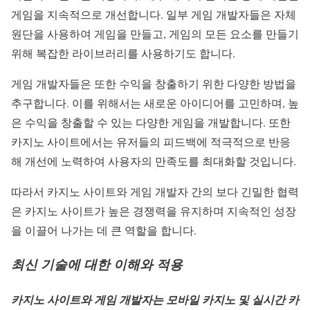
게임을 지속적으로 개선합니다. 일부 게임 개발자들은 자체
원단을 사용하여 게임을 만들고, 게임의 모든 요소를 만들기
위해 복잡한 라이브러리를 사용하기도 합니다.
게임 개발자들은 또한 수익을 창출하기 위한 다양한 방법을
추구합니다. 이를 위해서는 새로운 아이디어를 고민하며, 높
은 수익을 창출할 수 있는 다양한 게임을 개발합니다. 또한
카지노 사이트에서는 유저들의 피드백에 적극적으로 반응
해 개선에 노력하여 사용자의 만족도를 최대화할 것입니다.
따라서 카지노 사이트와 게임 개발자 간의 보다 긴밀한 협력
은 카지노 사이트가 높은 경쟁력을 유지하며 지속적인 성장
을 이끌어 나가는 데 큰 역할을 합니다.
최신 기술에 대한 이해와 적용
카지노 사이트와 게임 개발자는 모바일 카지노 및 실시간 카