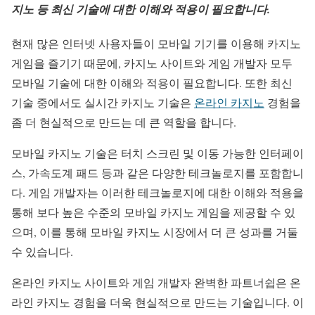
지노 등 최신 기술에 대한 이해와 적용이 필요합니다.
현재 많은 인터넷 사용자들이 모바일 기기를 이용해 카지노
게임을 즐기기 때문에, 카지노 사이트와 게임 개발자 모두
모바일 기술에 대한 이해와 적용이 필요합니다. 또한 최신
기술 중에서도 실시간 카지노 기술은
온라인 카지노
경험을
좀 더 현실적으로 만드는 데 큰 역할을 합니다.
모바일 카지노 기술은 터치 스크린 및 이동 가능한 인터페이
스, 가속도계 패드 등과 같은 다양한 테크놀로지를 포함합니
다. 게임 개발자는 이러한 테크놀로지에 대한 이해와 적용을
통해 보다 높은 수준의 모바일 카지노 게임을 제공할 수 있
으며, 이를 통해 모바일 카지노 시장에서 더 큰 성과를 거둘
수 있습니다.
온라인 카지노 사이트와 게임 개발자 완벽한 파트너쉽은 온
라인 카지노 경험을 더욱 현실적으로 만드는 기술입니다. 이