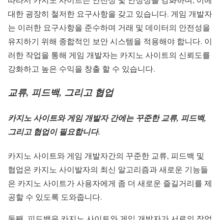
대한 굉장히 철저한 요구사항을 갖고 있습니다. 게임 개발자
는 이러한 요구사항을 준수하며 거래 및 데이터의 안전성을
유지하기 위해 종합적인 보안 시스템을 적용해야 합니다. 이
러한 작업을 통해 게임 개발자는 카지노 사이트의 신뢰도를
강화하고 높은 수익을 창출 할 수 있습니다.
교류, 피드백, 그리고 협업
카지노 사이트와 게임 개발자 간에는 꾸준한 교류, 피드백,
그리고 협업이 필요합니다.
카지노 사이트와 게임 개발자간의 꾸준한 교류, 피드백 및
협업은 카지노 사이발자의 최신 알고리즘과 새로운 기능들
은 카지노 사이트가 사용자에게 좀 더 새로운 즐길거리를 제
공할 수 있도록 도와줍니다.
둘째, 피드백은 카지노 사이트와 게임 개발자가 서로의 작업