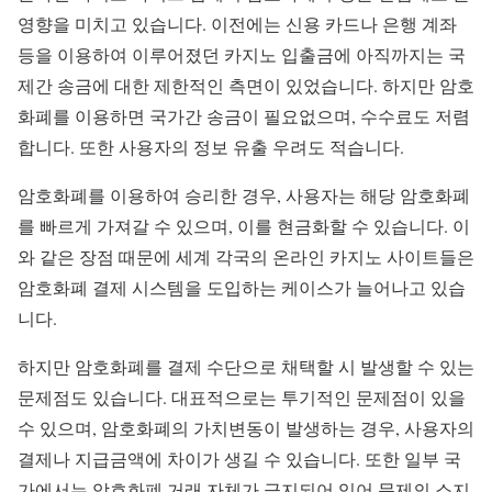
영향을 미치고 있습니다. 이전에는 신용 카드나 은행 계좌
등을 이용하여 이루어졌던 카지노 입출금에 아직까지는 국
제간 송금에 대한 제한적인 측면이 있었습니다. 하지만 암호
화폐를 이용하면 국가간 송금이 필요없으며, 수수료도 저렴
합니다. 또한 사용자의 정보 유출 우려도 적습니다.
암호화폐를 이용하여 승리한 경우, 사용자는 해당 암호화폐
를 빠르게 가져갈 수 있으며, 이를 현금화할 수 있습니다. 이
와 같은 장점 때문에 세계 각국의 온라인 카지노 사이트들은
암호화폐 결제 시스템을 도입하는 케이스가 늘어나고 있습
니다.
하지만 암호화폐를 결제 수단으로 채택할 시 발생할 수 있는
문제점도 있습니다. 대표적으로는 투기적인 문제점이 있을
수 있으며, 암호화폐의 가치변동이 발생하는 경우, 사용자의
결제나 지급금액에 차이가 생길 수 있습니다. 또한 일부 국
가에서는 암호화폐 거래 자체가 금지되어 있어 문제의 소지