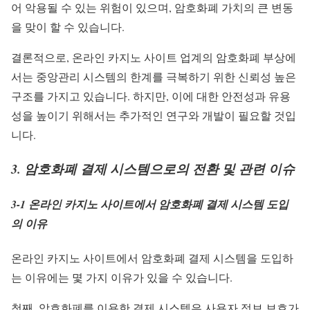
어 악용될 수 있는 위험이 있으며, 암호화폐 가치의 큰 변동
을 맞이 할 수 있습니다.
결론적으로, 온라인 카지노 사이트 업계의 암호화폐 부상에
서는 중앙관리 시스템의 한계를 극복하기 위한 신뢰성 높은
구조를 가지고 있습니다. 하지만, 이에 대한 안전성과 유용
성을 높이기 위해서는 추가적인 연구와 개발이 필요할 것입
니다.
3. 암호화폐 결제 시스템으로의 전환 및 관련 이슈
3-1 온라인 카지노 사이트에서 암호화폐 결제 시스템 도입
의 이유
온라인 카지노 사이트에서 암호화폐 결제 시스템을 도입하
는 이유에는 몇 가지 이유가 있을 수 있습니다.
첫째, 암호화폐를 이용한 결제 시스템은 사용자 정보 보호가