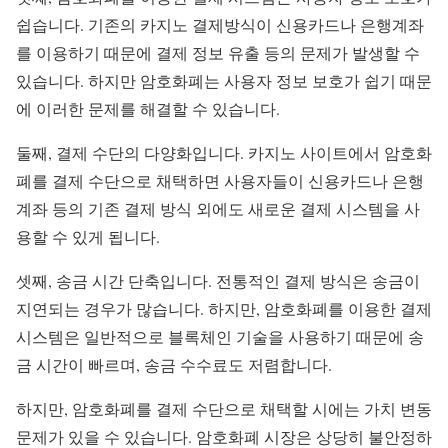
쉽습니다. 기존의 카지노 결제방식이 신용카드나 은행계좌
를 이용하기 때문에 결제 정보 유출 등의 문제가 발생할 수
있습니다. 하지만 암호화폐는 사용자 정보 보호가 쉽기 때문
에 이러한 문제를 해결할 수 있습니다.
둘째, 결제 수단의 다양화입니다. 카지노 사이트에서 암호화
폐를 결제 수단으로 채택하면 사용자들이 신용카드나 은행
계좌 등의 기존 결제 방식 외에도 새로운 결제 시스템을 사
용할 수 있게 됩니다.
셋째, 송금 시간 단축입니다. 전통적인 결제 방식은 송금이
지연되는 경우가 많습니다. 하지만, 암호화폐를 이용한 결제
시스템은 일반적으로 블록체인 기술을 사용하기 때문에 송
금 시간이 빠르며, 송금 수수료도 저렴합니다.
하지만, 암호화폐를 결제 수단으로 채택할 시에는 가치 변동
문제가 있을 수 있습니다. 암호화폐 시장은 상당히 불안정하