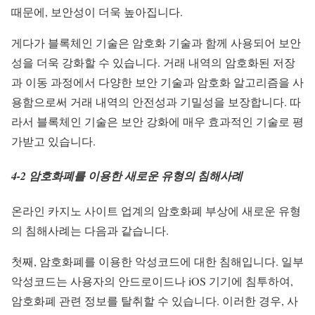
때문에, 보안성이 더욱 높아집니다.
게다가 블록체인 기술은 암호화 기술과 함께 사용되어 보안
성을 더욱 강화할 수 있습니다. 거래 내역의 암호화된 저장
과 이동 과정에서 다양한 보안 기술과 암호화 알고리즘을 사
용함으로써 거래 내역의 안전성과 기밀성을 보장합니다. 따
라서 블록체인 기술은 보안 강화에 매우 효과적인 기술로 평
가받고 있습니다.
4-2 암호화폐를 이용한 새로운 유형의 침해사례
온라인 카지노 사이트 업계의 암호화폐 부상에 새로운 유형
의 침해사례는 다음과 같습니다.
첫째, 암호화폐를 이용한 악성코드에 대한 침해입니다. 일부
악성코드는 사용자의 안드로이드나 iOS 기기에 침투하여,
암호화폐 관련 정보를 탈취할 수 있습니다. 이러한 경우, 사