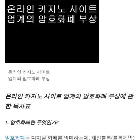
온라인 카지노 사이트
업계의 암호화폐 부상
온라인 카지노 사이트 업계의 암호화폐 부상에 관
한 목차표
1. 암호화폐란 무엇인가?
암호화폐
는 디지털 화폐를 의미하는데, 체인블록(블록체인)