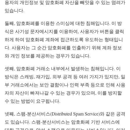
용자의 개인정보 및 암호화폐 자산을 빼앗을 수 있는 염려가
있습니다.
둘째, 암호화폐를 이용한 스미싱에 대한 침해입니다. 이 방
식은 사기성 문자메시지를 이용하여, 사용자가 버튼을 클릭
하게 하여 암호화폐 계좌에 접근하도록 유도하는 형태입니
다. 사용자는 그 순간 암호화폐를 인출하기 위해 계좌 정보
와 개인 정보를 제공하는 경우가 있습니다.
셋째, 암호화폐 거래소 내부에서 발생하는 침해입니다. 이
방식은 스캐빙, 재가입, 외부 공격 등 여러 가지가 있지만, 일
부 거래소에서는 보안 결함이나 인력 부족 등으로 인해 사용
자의 자산이 빠져나갈 수 있는 경우가 있으며, 이를 방지할
수 있는 방법이 요구됩니다.
넷째, 스팸-분산서비스(Distributed Spam Service)와 같은 공격
도 있습니다. 스팸-분산서비스는 암호화폐 기반 서비스에
대한 공격으로, 악성 스팸으로 이용되는 서비스입니다. 이러