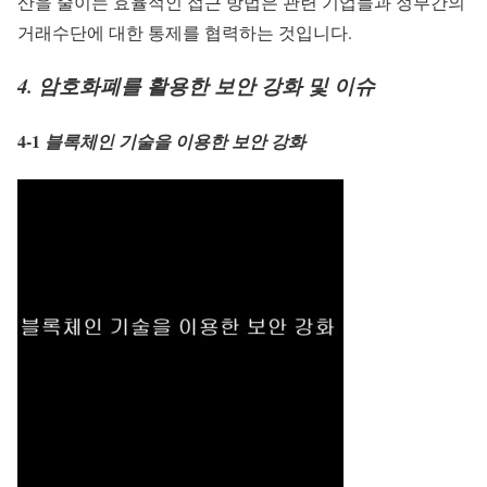
산을 줄이는 효율적인 접근 방법은 관련 기업들과 정부간의
거래수단에 대한 통제를 협력하는 것입니다.
4. 암호화폐를 활용한 보안 강화 및 이슈
4-1
블록체인 기술을 이용한 보안 강화