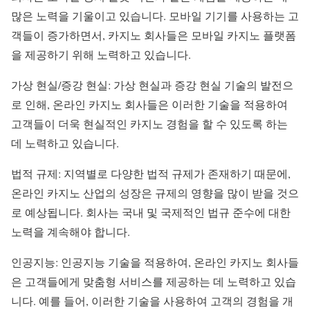
많은 노력을 기울이고 있습니다. 모바일 기기를 사용하는 고
객들이 증가하면서, 카지노 회사들은 모바일 카지노 플랫폼
을 제공하기 위해 노력하고 있습니다.
가상 현실/증강 현실: 가상 현실과 증강 현실 기술의 발전으
로 인해, 온라인 카지노 회사들은 이러한 기술을 적용하여
고객들이 더욱 현실적인 카지노 경험을 할 수 있도록 하는
데 노력하고 있습니다.
법적 규제: 지역별로 다양한 법적 규제가 존재하기 때문에,
온라인 카지노 산업의 성장은 규제의 영향을 많이 받을 것으
로 예상됩니다. 회사는 국내 및 국제적인 법규 준수에 대한
노력을 계속해야 합니다.
인공지능: 인공지능 기술을 적용하여, 온라인 카지노 회사들
은 고객들에게 맞춤형 서비스를 제공하는 데 노력하고 있습
니다. 예를 들어, 이러한 기술을 사용하여 고객의 경험을 개