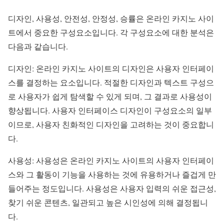
디자인, 사용성, 안전성, 안정성, 승률은 온라인 카지노 사이
트에서 중요한 구성요소입니다. 각 구성요소에 대한 분석은
다음과 같습니다.
디자인: 온라인 카지노 사이트의 디자인은 사용자 인터페이
스를 결정하는 요소입니다. 적절한 디자인과 텍스트 구성으
로 사용자가 쉽게 탐색할 수 있게 되며, 그 결과로 사용성이
향상됩니다. 사용자 인터페이스 디자인이 구성요소의 일부
이므로, 사용자 친화적인 디자인을 고려하는 것이 중요합니
다.
사용성: 사용성은 온라인 카지노 사이트의 사용자 인터페이
스와 그 활동이 기능을 사용하는 것에 유용하거나 즐겁게 만
들어주는 정도입니다. 사용성은 사용자 입력의 쉬운 접근성,
찾기 쉬운 콘텐츠, 일관되고 높은 시인성에 의해 결정됩니
다.