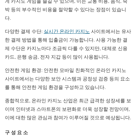
게 카지노 게임을 즐길 수 있으며, 이는 교통 비용, 음식, 숙
박 등의 부수적인 비용을 절약할 수 있다는 장점이 있습니
다.
다양한 결제 수단:
실시간 온라인 카지노
사이트에서는 유사
한 결제 방법을 통해 입출금이 가능합니다. 사용 가능한 결
제 수단은 카지노마다 조금씩 다를 수 있지만, 대체로 신용
카드, 은행 송금, 전자 지갑 등이 많이 사용됩니다.
안전한 게임 환경: 안전한 모바일 친화적인 온라인 카지노
사이트에서는 다양한 보안 시스템과 공정성 검증 등의 요소
를 통해 안전한 게임 환경을 구성하고 있습니다.
종합적으로, 온라인 카지노 산업은 최근 급격한 성장세를 보
이며 인터넷과 스마트폰의 보편화로 더욱 성장할 전망이며,
이에 대한 많은 관심과 참여가 이루어질 것으로 예상됩니다.
구 성 요 소