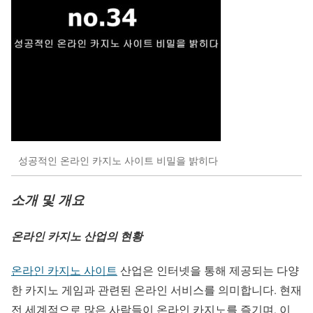
성공적인 온라인 카지노 사이트 비밀을 밝히다
소개 및 개요
온라인 카지노 산업의 현황
온라인 카지노 사이트
산업은 인터넷을 통해 제공되는 다양
한 카지노 게임과 관련된 온라인 서비스를 의미합니다. 현재
전 세계적으로 많은 사람들이 온라인 카지노를 즐기며, 이