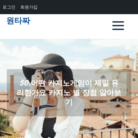
로그인
회원가입
Skip
원타짜
to
content
50.어떤 카지노게임이 제일 유
리한가요 카지노 별 장점 알아보
기