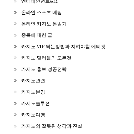
엔터테인먼트&쇼
온라인 스포츠 베팅
온라인 카지노 돈벌기
중독에 대한 글
카지노 VIP 되는방법과 지켜야할 에티켓
카지노 딜러들의 모든것
카지노 홍보 성공전략
카지노관련
카지노분양
카지노솔루션
카지노여행
카지노의 잘못된 생각과 진실