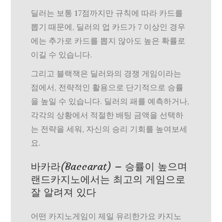
딜러는 보통 17점까지만 규칙에 따라 카드를
뽑기 때문에, 딜러의 업 카드가 7 이상인 경우
에는 추가로 카드를 뽑지 않아도 높은 확률로
이길 수 있습니다.
그리고 블랙잭은 딜러와의 경쟁 게임이라는
점에서, 전략적인 활용으로 단기적으로 승률
을 높일 수 있습니다. 딜러의 패를 예측하거나,
각각의 상황에서 적절한 배팅 금액을 선택하
는 전략을 세워, 자신의 승리 기회를 높여보세
요.
바카라(Baccarat) – 승률이 높으며
랜드카지노에서는 최고의 게임으로
잘 알려져 있다
어떤 카지노게임이 제일 유리한가요 카지노