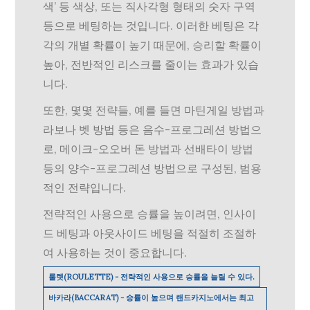
색’ 등 색상, 또는 직사각형 형태의 숫자 구역
등으로 베팅하는 것입니다. 이러한 베팅은 각
각의 개별 확률이 높기 때문에, 승리할 확률이
높아, 전반적인 리스크를 줄이는 효과가 있습
니다.
또한, 몇몇 전략들, 예를 들면 마틴게일 방법과
라보나 벳 방법 등은 음수-프로그레션 방법으
로, 메이크-오오버 돈 방법과 선배타이 방법
등의 양수-프로그레션 방법으로 구성된, 범용
적인 전략입니다.
전략적인 사용으로 승률을 높이려면, 인사이
드 베팅과 아웃사이드 베팅을 적절히 조절하
여 사용하는 것이 중요합니다.
룰렛(ROULETTE) - 전략적인 사용으로 승률을 늘릴 수 있다.
바카라(BACCARAT) - 승률이 높으며 랜드카지노에서는 최고