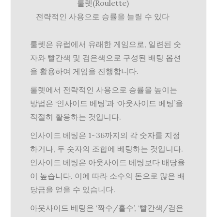
룰렛(Roulette)
전략적인 사용으로 승률을 늘릴 수 있다
룰렛은 유럽에서 유래한 게임으로, 일련된 숫
자와 빨간색 및 검은색으로 구성된 배팅 옵션
을 활용하여 게임을 진행합니다.
룰렛에서 전략적인 사용으로 승률을 높이는
방법은 ‘인사이드 베팅’과 ‘아웃사이드 베팅’을
적절히 활용하는 것입니다.
인사이드 베팅은 1~36까지의 각 숫자를 지정
하거나, 두 숫자의 조합에 베팅하는 것입니다.
인사이드 베팅은 아웃사이드 베팅보다 배당율
이 높습니다. 이에 따라 소수의 돈으로 많은 배
당금을 얻을 수 있습니다.
아웃사이드 베팅은 ‘짝수/홀수’, ‘빨간색/검은