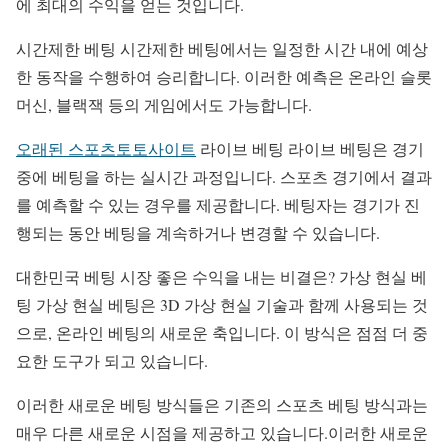
에 최대의 수익을 얻는 것입니다.
시간제한 베팅 시간제한 베팅에서는 일정한 시간 내에 예상
한 동작을 수행하여 승리합니다. 이러한 예측은 온라인 슬롯
머신, 블랙잭 등의 게임에서도 가능합니다.
오래된 스포츠토토사이트
라이브 베팅 라이브 베팅은 경기
중에 베팅을 하는 실시간 과정입니다. 스포츠 경기에서 결과
를 예측할 수 있는 경우를 제공합니다. 베팅자는 경기가 진
행되는 동안 베팅을 계속하거나 변경할 수 있습니다.
대한민국 베팅 시장 좋은 수익을 내는 비결은? 가상 현실 베
팅 가상 현실 베팅은 3D 가상 현실 기술과 함께 사용되는 것
으로, 온라인 베팅의 새로운 축입니다. 이 방식은 점점 더 중
요한 도구가 되고 있습니다.
이러한 새로운 베팅 방식들은 기존의 스포츠 베팅 방식과는
매우 다른 새로운 시점을 제공하고 있습니다.이러한 새로운