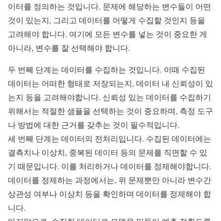
이터를 정의하는 것입니다. 문제에 해당하는 변수들이 어떤
것이 있는지, 그리고 데이터를 어떻게 수집할 것인지 등을
고려해야 합니다. 여기에 모든 변수를 넣는 것이 중요한 게
아니라, 변수를 잘 선택해야 합니다.
두 번째 단계는 데이터를 수집하는 것입니다. 이때 수집된
데이터는 어떠한 형태로 저장되는지, 데이터 내 신뢰성이 있
는지 등을 고려해야합니다. 신뢰성 있는 데이터를 수집하기
위해서는 적절한 샘플을 선택하는 것이 중요하며, 측정 도구
나 방법에 대한 근거를 갖추는 것이 필수적입니다.
세 번째 단계는 데이터의 전처리입니다. 수집된 데이터에는
결측치나 이상치, 중복된 데이터 등의 문제를 직면할 수 있
기 때문입니다. 이를 처리하거나 데이터를 정제해야합니다.
데이터를 정제하는 과정에서는, 위 문제뿐만 아니라 변수간
상관성 여부나 이상치 등을 확인하며 데이터를 정제해야 합
니다.