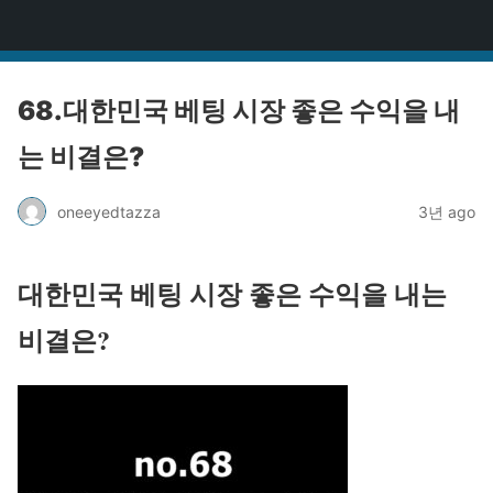
원타짜
68.대한민국 베팅 시장 좋은 수익을 내
는 비결은?
oneeyedtazza
3년 ago
대한민국 베팅 시장 좋은 수익을 내는
비결은?