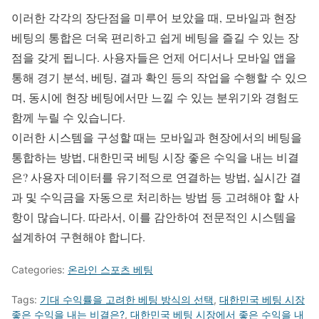
이러한 각각의 장단점을 미루어 보았을 때, 모바일과 현장
베팅의 통합은 더욱 편리하고 쉽게 베팅을 즐길 수 있는 장
점을 갖게 됩니다. 사용자들은 언제 어디서나 모바일 앱을
통해 경기 분석, 베팅, 결과 확인 등의 작업을 수행할 수 있으
며, 동시에 현장 베팅에서만 느낄 수 있는 분위기와 경험도
함께 누릴 수 있습니다.
이러한 시스템을 구성할 때는 모바일과 현장에서의 베팅을
통합하는 방법, 대한민국 베팅 시장 좋은 수익을 내는 비결
은? 사용자 데이터를 유기적으로 연결하는 방법, 실시간 결
과 및 수익금을 자동으로 처리하는 방법 등 고려해야 할 사
항이 많습니다. 따라서, 이를 감안하여 전문적인 시스템을
설계하여 구현해야 합니다.
Categories:
온라인 스포츠 베팅
Tags:
기대 수익률을 고려한 베팅 방식의 선택
,
대한민국 베팅 시장
좋은 수익을 내는 비결은?
,
대한민국 베팅 시장에서 좋은 수익을 내