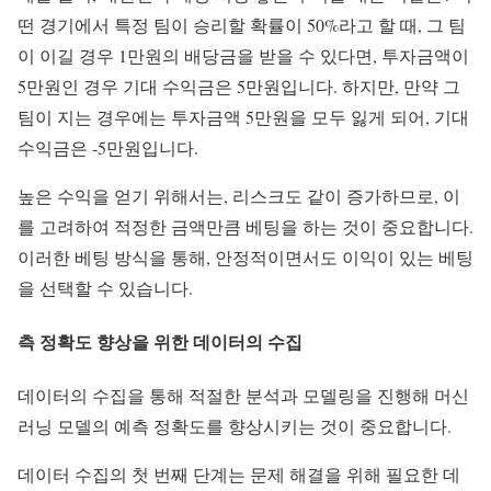
떤 경기에서 특정 팀이 승리할 확률이 50%라고 할 때, 그 팀
이 이길 경우 1만원의 배당금을 받을 수 있다면, 투자금액이
5만원인 경우 기대 수익금은 5만원입니다. 하지만, 만약 그
팀이 지는 경우에는 투자금액 5만원을 모두 잃게 되어, 기대
수익금은 -5만원입니다.
높은 수익을 얻기 위해서는, 리스크도 같이 증가하므로, 이
를 고려하여 적정한 금액만큼 베팅을 하는 것이 중요합니다.
이러한 베팅 방식을 통해, 안정적이면서도 이익이 있는 베팅
을 선택할 수 있습니다.
측 정확도 향상을 위한 데이터의 수집
데이터의 수집을 통해 적절한 분석과 모델링을 진행해 머신
러닝 모델의 예측 정확도를 향상시키는 것이 중요합니다.
데이터 수집의 첫 번째 단계는 문제 해결을 위해 필요한 데