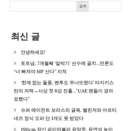
검색
최신 글
안녕하세요!
토트넘, 7개월째 ‘알박기’ 선수에 골치…언론도
“너 빠져야 MF 산다” 지적
‘한계 없는 돌풍, 벤투도 무너뜨렸다’ 타지키스
탄의 저력→사상 첫 8강 진출…”UAE 팬들이 경의
표했다”
슈퍼 에이전트 보라스의 굴욕, 벨린저와 마르티
네즈 정식 오퍼 단 1개도 못 받았다
190cm 장신 파이어볼러 유망주, 유연성 높이