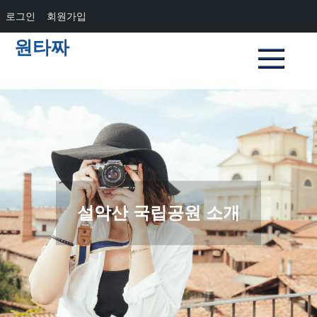
로그인
회원가입
Skip
원타짜
to
content
설악산 국립공원 소개