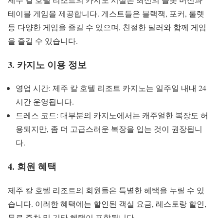
테이블 게임을 제공합니다. 게스트들은 블랙잭, 포커, 룰렛
등 다양한 게임을 즐길 수 있으며, 친절한 딜러와 함께 게임
을 즐길 수 있습니다.
3. 카지노 이용 정보
영업 시간: 제주 칼 호텔 리조트 카지노는 일주일 내내 24
시간 운영됩니다.
드레스 코드: 대부분의 카지노에서는 캐주얼한 복장도 허
용되지만, 좀 더 고급스러운 복장을 입는 것이 권장됩니
다.
4. 회원 혜택
제주 칼 호텔 리조트의 회원들은 특별한 혜택을 누릴 수 있
습니다. 이러한 혜택에는 할인된 객실 요금, 레스토랑 할인,
무료 주차 및 기타 혜택이 포함됩니다.