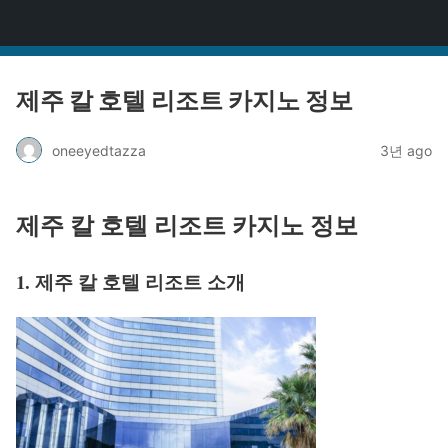
원타짜
제주 칼 호텔 리조트 카지노 정보
oneeyedtazza
3년 ago
제주 칼 호텔 리조트 카지노 정보
1. 제주 칼 호텔 리조트 소개