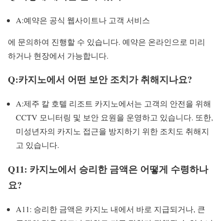
A:예약은 공식 웹사이트나 고객 서비스
에 문의하여 진행할 수 있습니다. 예약은 온라인으로 미리
하거나 현장에서 가능합니다.
Q:카지노에서 어떤 보안 조치가 취해지나요?
A:제주 칼 호텔 리조트 카지노에서는 고객의 안전을 위해
CCTV 모니터링 및 보안 요원을 운영하고 있습니다. 또한,
미성년자의 카지노 접근을 방지하기 위한 조치도 취해지
고 있습니다.
Q11: 카지노에서 승리한 금액은 어떻게 수령하나
요?
A11: 승리한 금액은 카지노 내에서 바로 지급되거나, 큰