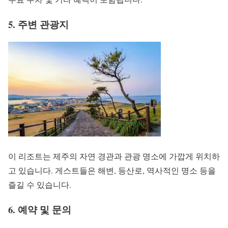
5. 주변 관광지
이 리조트는 제주의 자연 경관과 관광 명소에 가깝게 위치하
고 있습니다. 게스트들은 해변, 등산로, 역사적인 명소 등을
즐길 수 있습니다.
6. 예약 및 문의