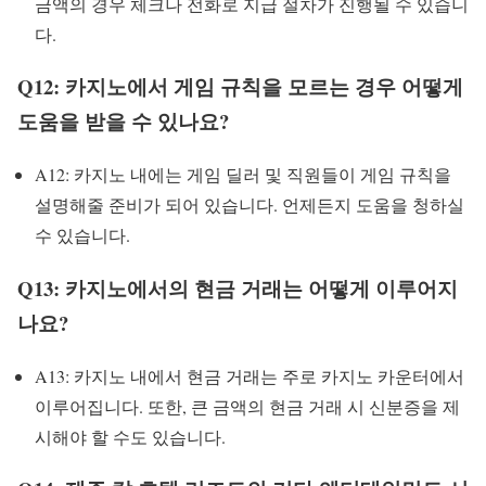
금액의 경우 체크나 전화로 지급 절차가 진행될 수 있습니
다.
Q12: 카지노에서 게임 규칙을 모르는 경우 어떻게
도움을 받을 수 있나요?
A12: 카지노 내에는 게임 딜러 및 직원들이 게임 규칙을
설명해줄 준비가 되어 있습니다. 언제든지 도움을 청하실
수 있습니다.
Q13: 카지노에서의 현금 거래는 어떻게 이루어지
나요?
A13: 카지노 내에서 현금 거래는 주로 카지노 카운터에서
이루어집니다. 또한, 큰 금액의 현금 거래 시 신분증을 제
시해야 할 수도 있습니다.