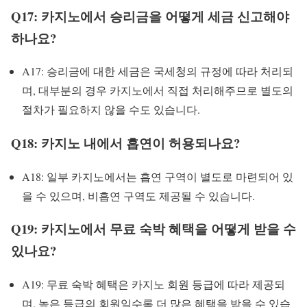
Q17: 카지노에서 승리금을 어떻게 세금 신고해야
하나요?
A17: 승리금에 대한 세금은 국세청의 규정에 따라 처리되
며, 대부분의 경우 카지노에서 직접 처리해주므로 별도의
절차가 필요하지 않을 수도 있습니다.
Q18: 카지노 내에서 흡연이 허용되나요?
A18: 일부 카지노에서는 흡연 구역이 별도로 마련되어 있
을 수 있으며, 비흡연 구역도 제공될 수 있습니다.
Q19: 카지노에서 무료 숙박 혜택을 어떻게 받을 수
있나요?
A19: 무료 숙박 혜택은 카지노 회원 등급에 따라 제공되
며, 높은 등급의 회원일수록 더 많은 혜택을 받을 수 있습