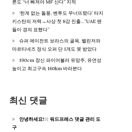
론도 “너 빠져야 MF 산다” 지적
‘한계 없는 돌풍, 벤투도 무너뜨렸다’ 타지
키스탄의 저력→사상 첫 8강 진출…”UAE 팬
들이 경의 표했다”
슈퍼 에이전트 보라스의 굴욕, 벨린저와
마르티네즈 정식 오퍼 단 1개도 못 받았다
190cm 장신 파이어볼러 유망주, 유연성
높이고 최고구속 160km 바라본다
최신 댓글
안녕하세요!
의
워드프레스 댓글 관리 도
구