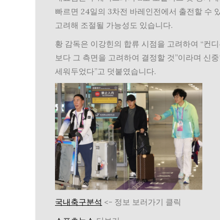
빠르면 24일의 3차전 바레인전에서 출전할 수 
고려해 조절될 가능성도 있습니다.
황 감독은 이강힌의 합류 시점을 고려하여 “컨디
보다 그 측면을 고려하여 결정할 것”이라며 신중
세워두었다”고 덧붙였습니다.
국내축구분석
<- 정보 보러가기 클릭