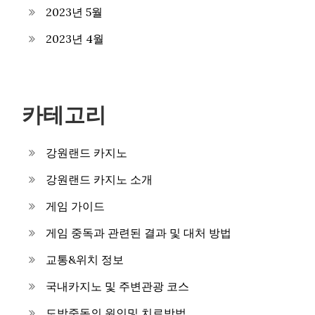
2023년 5월
2023년 4월
카테고리
강원랜드 카지노
강원랜드 카지노 소개
게임 가이드
게임 중독과 관련된 결과 및 대처 방법
교통&위치 정보
국내카지노 및 주변관광 코스
도박중독의 원인및 치료방법