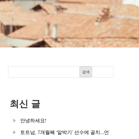
검색
최신 글
안녕하세요!
토트넘, 7개월째 ‘알박기’ 선수에 골치…언