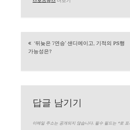
스포츠뉴스
더보기
글
‘뒤늦은 7연승’ 샌디에이고, 기적의 PS행
탐
가능성은?
색
답글 남기기
이메일 주소는 공개되지 않습니다.
필수 필드는
*
로 