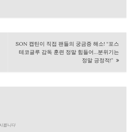
SON 캡틴이 직접 팬들의 궁금증 해소! “포스
테코글루 감독 훈련 정말 힘들어…분위기는
정말 긍정적!”
표시됩니다