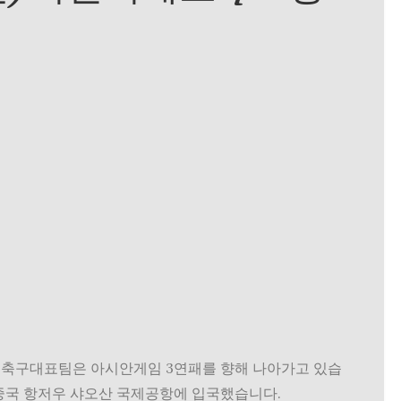
자 축구대표팀은 아시안게임 3연패를 향해 나아가고 있습
일 중국 항저우 샤오산 국제공항에 입국했습니다.