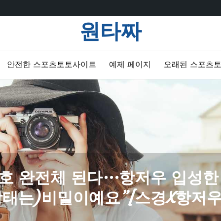
원타짜
안전한 스포츠토토사이트
예제 페이지
오래된 스포츠
호 완전체 된다···항저우 입성한
상태는)비밀이예요”[스경X항저우