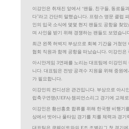
이강인은 취재진 앞에서 “팬들, 친구들, 동료들
다”라고 간단히 말했습니다. 프랑스 명문 클럽
인의 입국 소식에 몇몇 현지 팬들도 공항을 찾았
며 사인을 받기 위해 경쟁하는 팬들도 보였습니다
최근 왼쪽 허벅지 부상으로 회복 기간을 거쳤던 
협회 직원과 함께 공항을 떠났습니다. 이강인은
아시안게임 3연패를 노리는 대표팀에 이강인의 
니다. 대표팀은 전방 공격수 지원을 위해 중원
가 필요합니다.
이강인의 컨디션은 관건입니다. 부상으로 아시안
럽축구연맹(UEFA) 챔피언스리그 경기에 교체로
이강인은 황선홍호 합류를 위해 한국행 비행기를
상에서 벗어나 풀타임 경기를 치를 체력과 경기
대표팀은 쿠웨이트와의 E조 조별리그 첫 경기에서