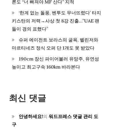
론도 “너 빠져야 MF 산다” 지적
‘한계 없는 돌풍, 벤투도 무너뜨렸다’ 타지
키스탄의 저력→사상 첫 8강 진출…”UAE 팬
들이 경의 표했다”
슈퍼 에이전트 보라스의 굴욕, 벨린저와
마르티네즈 정식 오퍼 단 1개도 못 받았다
190cm 장신 파이어볼러 유망주, 유연성
높이고 최고구속 160km 바라본다
최신 댓글
안녕하세요!
의
워드프레스 댓글 관리 도
구