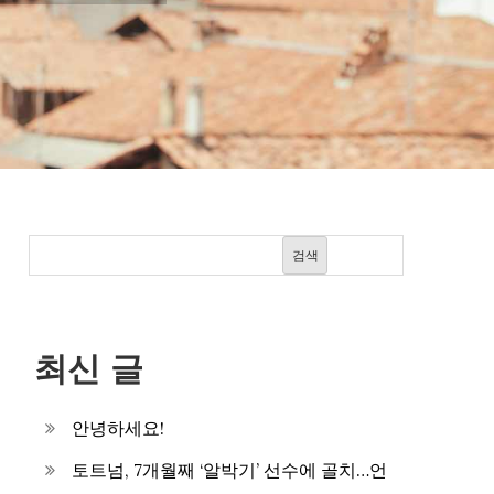
검색
최신 글
안녕하세요!
토트넘, 7개월째 ‘알박기’ 선수에 골치…언