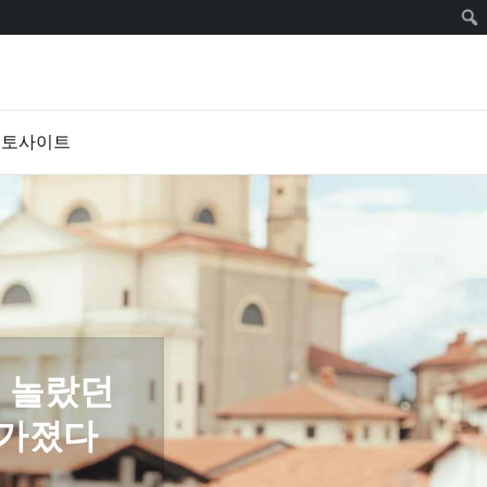
토토사이트
 놀랐던
 가졌다