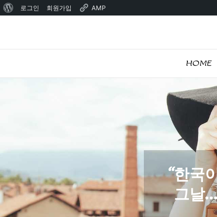
워
로그인
회원가입
AMP
Skip
드
to
프
content
레
HOME
스
정
보
“한국
그날…