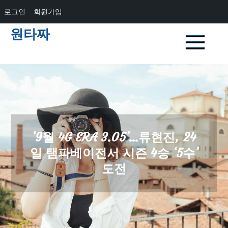
로그인
회원가입
Skip
원타짜
to
content
‘9월 4G ERA 3.05’…류현진, 24
일 탬파베이전서 시즌 4승 ‘5수’
도전