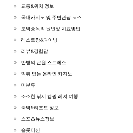
교통&위치 정보
국내카지노 및 주변관광 코스
도박중독의 원인및 치료방법
레스토랑&다이닝
리뷰&경험담
만병의 근원 스트레스
먹튀 없는 온라인 카지노
미분류
소소한 낚시 캠핑 레져 여행
숙박&리조트 정보
스포츠뉴스정보
슬롯머신