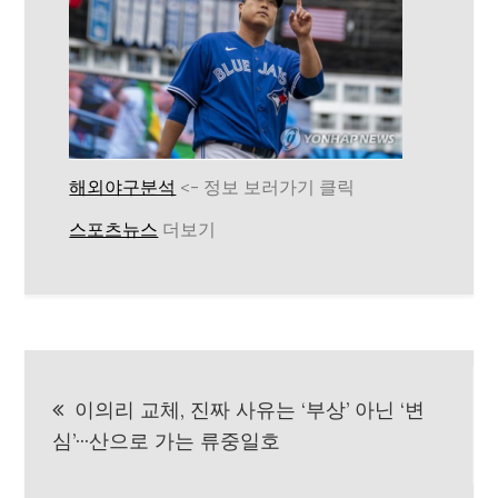
해외야구분석
<- 정보 보러가기 클릭
스포츠뉴스
더보기
글
이의리 교체, 진짜 사유는 ‘부상’ 아닌 ‘변
탐
심’···산으로 가는 류중일호