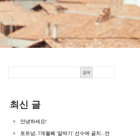
검색
최신 글
안녕하세요!
토트넘, 7개월째 ‘알박기’ 선수에 골치…언