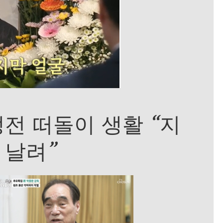
생전 떠돌이 생활 “지
 날려”