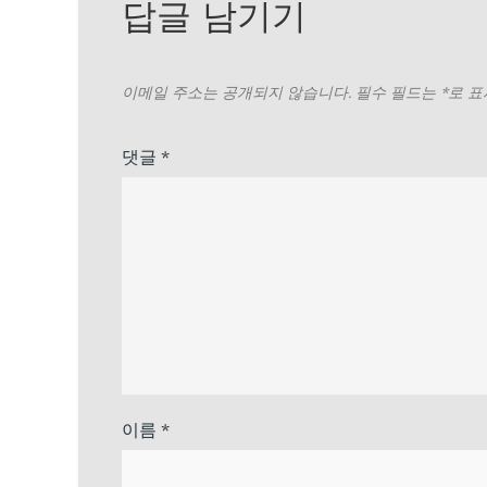
답글 남기기
이메일 주소는 공개되지 않습니다.
필수 필드는
*
로 
댓글
*
이름
*