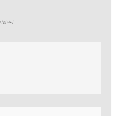
표시됩니다