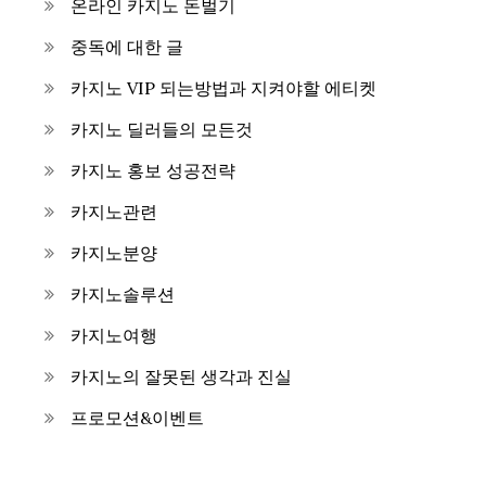
온라인 카지노 돈벌기
중독에 대한 글
카지노 VIP 되는방법과 지켜야할 에티켓
카지노 딜러들의 모든것
카지노 홍보 성공전략
카지노관련
카지노분양
카지노솔루션
카지노여행
카지노의 잘못된 생각과 진실
프로모션&이벤트