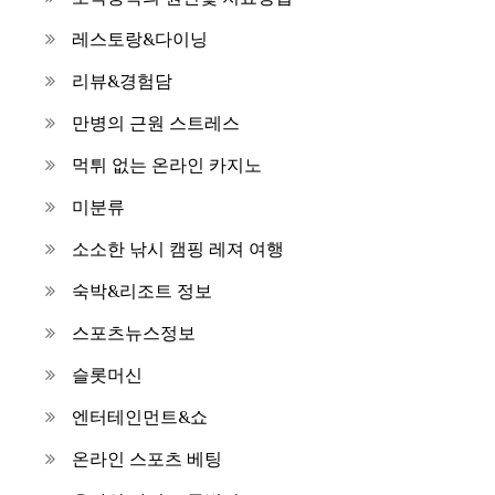
레스토랑&다이닝
리뷰&경험담
만병의 근원 스트레스
먹튀 없는 온라인 카지노
미분류
소소한 낚시 캠핑 레져 여행
숙박&리조트 정보
스포츠뉴스정보
슬롯머신
엔터테인먼트&쇼
온라인 스포츠 베팅