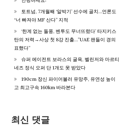
안녕하세요!
토트넘, 7개월째 ‘알박기’ 선수에 골치…언론도
“너 빠져야 MF 산다” 지적
‘한계 없는 돌풍, 벤투도 무너뜨렸다’ 타지키스
탄의 저력→사상 첫 8강 진출…”UAE 팬들이 경의
표했다”
슈퍼 에이전트 보라스의 굴욕, 벨린저와 마르티
네즈 정식 오퍼 단 1개도 못 받았다
190cm 장신 파이어볼러 유망주, 유연성 높이
고 최고구속 160km 바라본다
최신 댓글