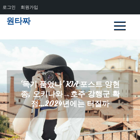
로그인
회원가입
Skip
원타짜
to
content
‘독기 품었나’ KIA 포스트 양현
종, 오키나와→호주 강행군 확
정…2024년에는 터질까