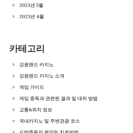
2023년 5월
2023년 4월
카테고리
강원랜드 카지노
강원랜드 카지노 소개
게임 가이드
게임 중독과 관련된 결과 및 대처 방법
교통&위치 정보
국내카지노 및 주변관광 코스
도박중독의 원인및 치료방법