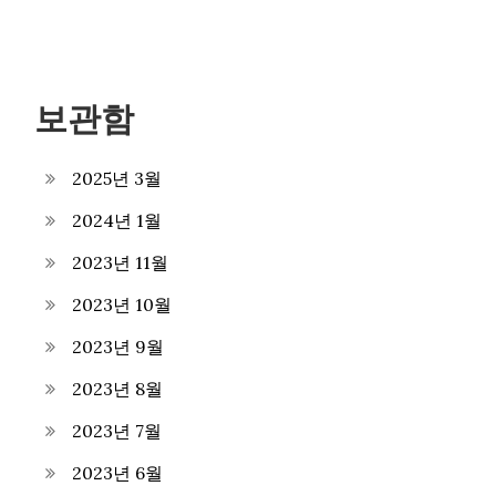
보관함
2025년 3월
2024년 1월
2023년 11월
2023년 10월
2023년 9월
2023년 8월
2023년 7월
2023년 6월