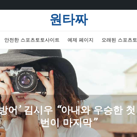
원타짜
안전한 스포츠토토사이트
예제 페이지
오래된 스포츠
방어’ 김시우 “아내와 우승한 첫
번이 마지막”