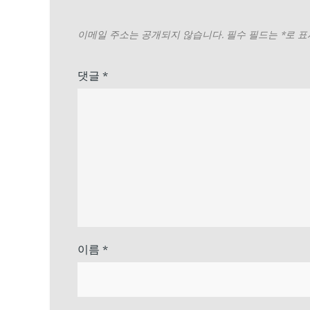
이메일 주소는 공개되지 않습니다.
필수 필드는
*
로 
댓글
*
이름
*