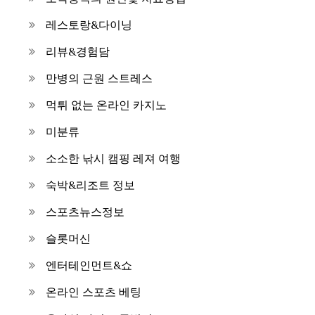
레스토랑&다이닝
리뷰&경험담
만병의 근원 스트레스
먹튀 없는 온라인 카지노
미분류
소소한 낚시 캠핑 레져 여행
숙박&리조트 정보
스포츠뉴스정보
슬롯머신
엔터테인먼트&쇼
온라인 스포츠 베팅