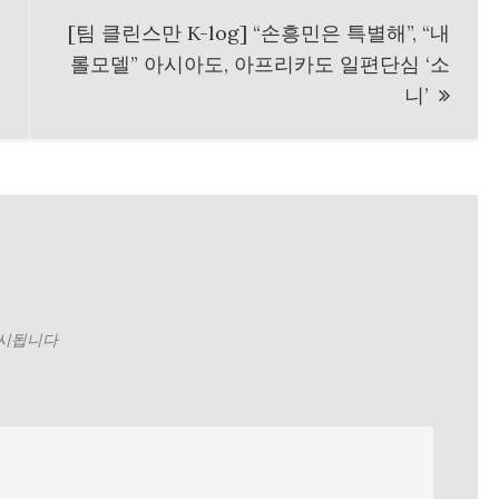
[팀 클린스만 K-log] “손흥민은 특별해”, “내
롤모델” 아시아도, 아프리카도 일편단심 ‘소
니’
표시됩니다