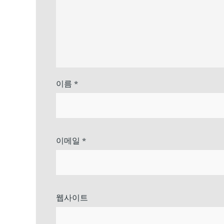
이름
*
이메일
*
웹사이트