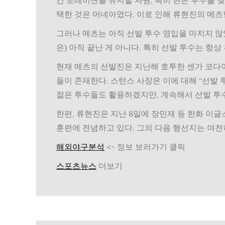
택한 것은 머네아였다. 이로 인해 류현진의 메
그러나 메츠는 아직 선발 투수 영입을 마치지 않았
은) 아직 끝난 게 아니다. 특히 선발 투수는 항
현재 메츠의 선발진은 지난해 호투한 센가 코다
들이 존재한다. 스턴스 사장은 이에 대해 “선발 
젊은 투수들도 활용하겠지만, 계속해서 선발 투
한편, 류현진은 지난 8일에 장민재 등 한화 이
훈련에 전념하고 있다. 그의 다음 행선지는 여전
해외야구분석
<- 정보 보러가기 클릭
스포츠뉴스
더보기