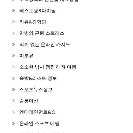
레스토랑&다이닝
리뷰&경험담
만병의 근원 스트레스
먹튀 없는 온라인 카지노
미분류
소소한 낚시 캠핑 레져 여행
숙박&리조트 정보
스포츠뉴스정보
슬롯머신
엔터테인먼트&쇼
온라인 스포츠 베팅