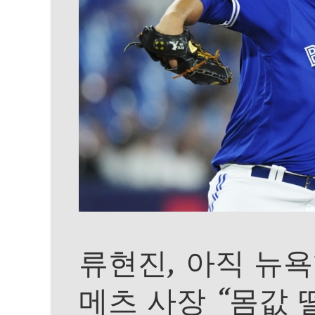
류현진, 아직 뉴
메츠 사장 “몸값 