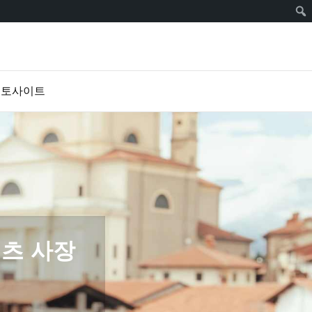
토토사이트
메츠 사장